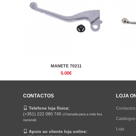
MANETE 70211
ADICIONAR
5.00
€
CONTACTOS
LOJA O
Telefone loja física:
Contactos
(+351) 222 080 745
(Chamada para a rede fixa
Catálogos
nacional)
Loja
Apoio ao cliente loja online: