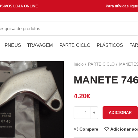
SIVOS LOJA ONLINE
Para dúvidas ligu
PNEUS
TRAVAGEM
PARTE CICLO
PLÁSTICOS
FAR
Início
PARTE CICLO
MANETE
MANETE 746
4.20
€
Quantidade de MANETE 74601
ADICIONAR
Compare
Adicionar ao