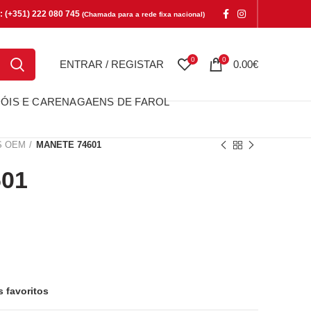
e: (+351) 222 080 745
(Chamada para a rede fixa nacional)
0
0
ENTRAR / REGISTAR
0.00
€
ÓIS E CARENAGAENS DE FAROL
S OEM
MANETE 74601
01
s favoritos