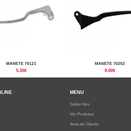
MANETE 70121
MANETE 70202
ADICIONAR
ADICIONAR
5.35
€
8.00
€
NLINE
MENU
Sobre Nós
Ver Produtos
Área de Cliente