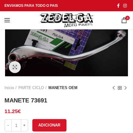
ENVIAMOS PARA TODO O PAIS
0
Click to enlarge
Início
PARTE CICLO
MANETES OEM
MANETE 73691
11.25
€
Quantidade de MANETE 73691
ADICIONAR