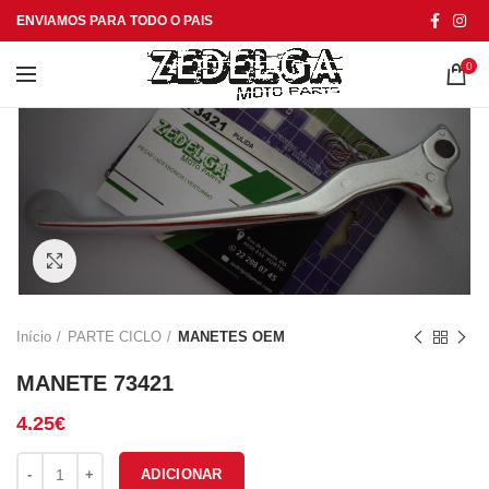
ENVIAMOS PARA TODO O PAIS
0
Click to enlarge
Início
PARTE CICLO
MANETES OEM
MANETE 73421
4.25
€
Quantidade de MANETE 73421
ADICIONAR