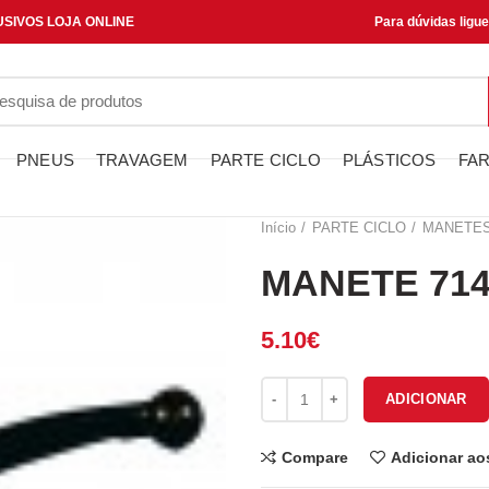
SIVOS LOJA ONLINE
Para dúvidas ligu
PNEUS
TRAVAGEM
PARTE CICLO
PLÁSTICOS
FAR
Início
PARTE CICLO
MANETE
MANETE 714
5.10
€
Quantidade de MANETE 71482
ADICIONAR
Compare
Adicionar ao