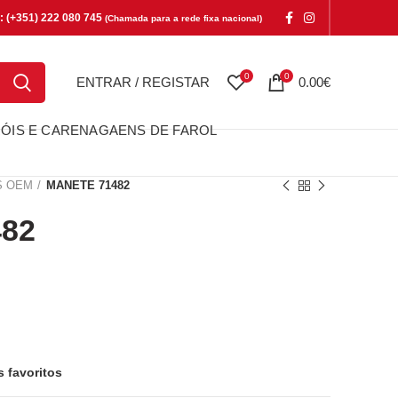
e: (+351) 222 080 745
(Chamada para a rede fixa nacional)
0
0
ENTRAR / REGISTAR
0.00
€
ÓIS E CARENAGAENS DE FAROL
S OEM
MANETE 71482
82
s favoritos