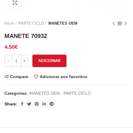
Click to enlarge
Início
PARTE CICLO
MANETES OEM
MANETE 70932
4.50
€
Quantidade de MANETE 70932
ADICIONAR
Compare
Adicionar aos favoritos
Categorias:
MANETES OEM
,
PARTE CICLO
Share