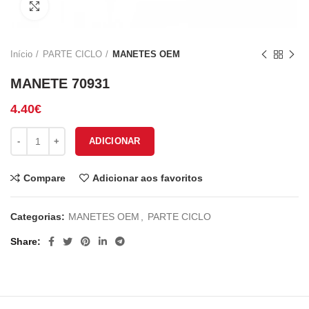
Click to enlarge
Início
PARTE CICLO
MANETES OEM
MANETE 70931
4.40
€
Quantidade de MANETE 70931
ADICIONAR
Compare
Adicionar aos favoritos
Categorias:
MANETES OEM
,
PARTE CICLO
Share