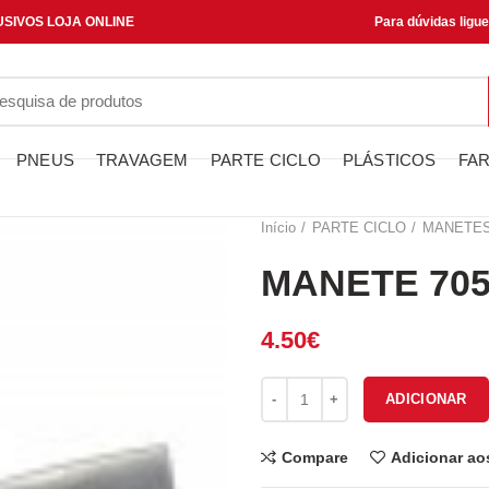
SIVOS LOJA ONLINE
Para dúvidas ligu
PNEUS
TRAVAGEM
PARTE CICLO
PLÁSTICOS
FAR
Início
PARTE CICLO
MANETE
MANETE 705
4.50
€
Quantidade de MANETE 70551
ADICIONAR
Compare
Adicionar ao