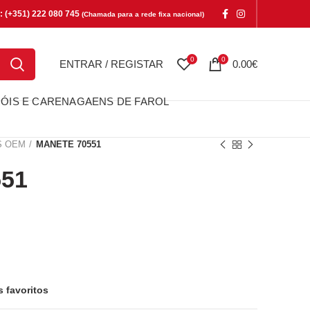
e: (+351) 222 080 745
(Chamada para a rede fixa nacional)
0
0
ENTRAR / REGISTAR
0.00
€
ÓIS E CARENAGAENS DE FAROL
S OEM
MANETE 70551
51
s favoritos