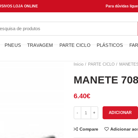
SIVOS LOJA ONLINE
Para dúvidas ligu
PNEUS
TRAVAGEM
PARTE CICLO
PLÁSTICOS
FAR
Início
PARTE CICLO
MANETE
MANETE 708
6.40
€
Quantidade de MANETE 70872
ADICIONAR
Compare
Adicionar ao