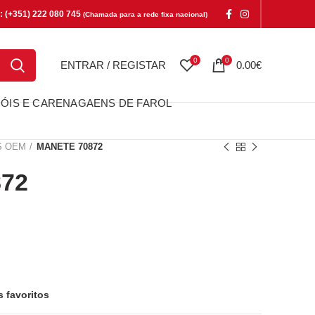
e: (+351) 222 080 745
(Chamada para a rede fixa nacional)
0
0
ENTRAR / REGISTAR
0.00
€
ÓIS E CARENAGAENS DE FAROL
S OEM
MANETE 70872
72
s favoritos