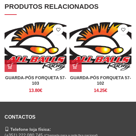
PRODUTOS RELACIONADOS
GUARDA-PÓS FORQUETA 57-
GUARDA-PÓS FORQUETA 57-
103
102
13.80
€
14.25
€
CONTACTOS
Telefone loja física:
(+351) 222 080 745
(Chamada para a rede fixa nacional)