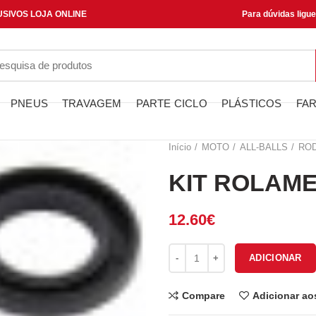
SIVOS LOJA ONLINE
Para dúvidas ligu
PNEUS
TRAVAGEM
PARTE CICLO
PLÁSTICOS
FAR
Início
MOTO
ALL-BALLS
RO
KIT ROLAME
12.60
€
Quantidade de KIT ROLAMENT
ADICIONAR
Compare
Adicionar ao