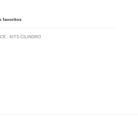
0€.
s favoritos
NCE
,
KITS CILINDRO