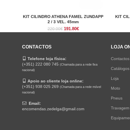
KIT CILINDRO ATHENA FAMEL ZUNDAPP
KIT CI
ADICIONAR
2 / 3 VEL. 45mm
O
O
191.80
€
220.00
€
preço
preço
original
atual
era:
é:
CONTACTOS
LOJA O
220.00€.
191.80€.
Telefone loja física:
Contactos
(+351) 222 080 745
(Chamada para a rede fixa
Catálogos
nacional)
Loja
Apoio ao cliente loja online:
(+351) 938 025 269
(Chamada para a rede móvel
Moto
nacional)
Pneus
Email:
Travagem
encomendas.zedelga@gmail.com
Equipame