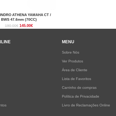
preço
pr
original
atu
era:
é:
LINDRO ATHENA YAMAHA CT /
ADICIONAR
210.00€.
17
BWS 47.6mm (70CC)
O
O
145.00
€
190.00
€
preço
preço
original
atual
era:
é:
NLINE
MENU
190.00€.
145.00€.
Sobre Nós
Ver Produtos
Área de Cliente
Lista de Favoritos
Carrinho de compras
Política de Privacidade
ntos
Livro de Reclamações Online