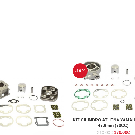
-19%
KIT CILINDRO ATHENA YAMA
ADICIONAR
47.6mm (70CC)
O
O
170.00
€
210.00
€