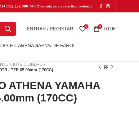
e: (+351) 222 080 745
(Chamada para a rede fixa nacional)
0
0
ENTRAR / REGISTAR
0.00
€
ÓIS E CARENAGAENS DE FAROL
ANCE
KITS CILINDRO
TR / TZR 65.00mm (170CC)
RO ATHENA YAMAHA
5.00mm (170CC)
ATHENA YAMAHA DTR / TZR 65.00mm (170CC)