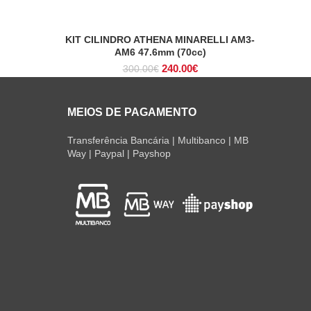
eço
al
KIT CILINDRO ATHENA MINARELLI AM3-
ADICIONAR
0.00€.
AM6 47.6mm (70cc)
O
O
240.00
€
300.00
€
preço
preço
original
atual
era:
é:
MEIOS DE PAGAMENTO
300.00€.
240.00€.
Transferência Bancária | Multibanco | MB
Way | Paypal | Payshop