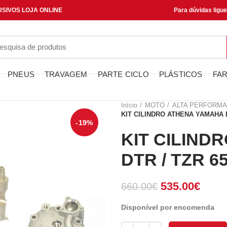
SIVOS LOJA ONLINE
Para dúvidas ligu
PNEUS
TRAVAGEM
PARTE CICLO
PLÁSTICOS
FAR
Início
MOTO
ALTA PERFORM
KIT CILINDRO ATHENA YAMAHA D
-19%
KIT CILIND
DTR / TZR 6
O
O
535.00
€
660.00
€
preço
preço
Disponível por encomenda
original
atual
era:
é:
Quantidade de KIT CILINDRO 