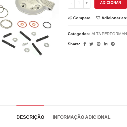
ADICIONAR
660.00€.
535.0
Compare
Adicionar ao
Categorias:
ALTA PERFORMA
Share
DESCRIÇÃO
INFORMAÇÃO ADICIONAL