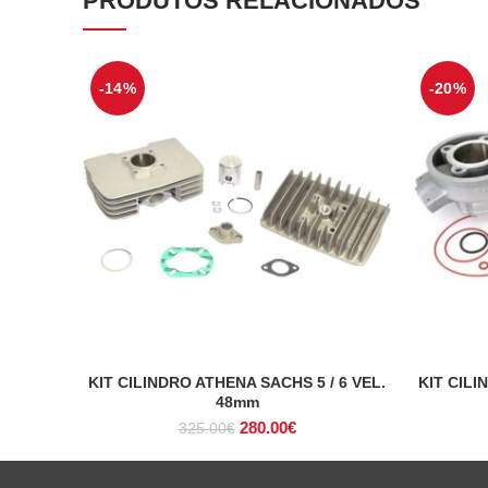
PRODUTOS RELACIONADOS
-14%
-20%
KIT CILINDRO ATHENA SACHS 5 / 6 VEL.
KIT CIL
ADICIONAR
48mm
O
O
280.00
€
325.00
€
preço
preço
original
atual