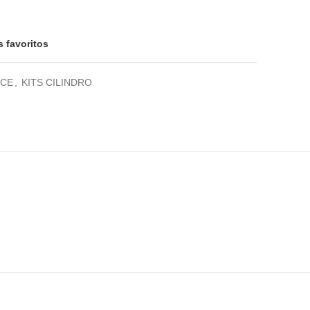
0€.
s favoritos
NCE
,
KITS CILINDRO