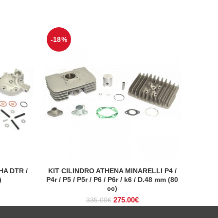
-18%
HA DTR /
KIT CILINDRO ATHENA MINARELLI P4 /
ADICIONAR
)
P4r / P5 / P5r / P6 / P6r / k6 / D.48 mm (80
cc)
O
O
eço
275.00
€
335.00
€
preço
preço
al
original
atual