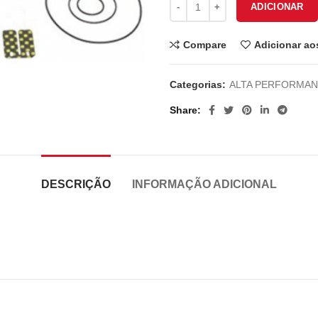
ADICIONAR
210.00€.
170.0
Compare
Adicionar ao
Categorias:
ALTA PERFORMA
Share
DESCRIÇÃO
INFORMAÇÃO ADICIONAL