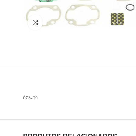
Click to enlarge
072400