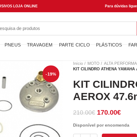
SIVOS LOJA ONLINE
Para dúvidas ligu
PNEUS
TRAVAGEM
PARTE CICLO
PLÁSTICOS
FAR
Início
MOTO
ALTA PERFORM
KIT CILINDRO ATHENA YAMAHA 
-19%
KIT CILIND
AEROX 47.6
O
O
170.00
€
210.00
€
preço
preço
Disponível por encomenda
original
atual
era:
é:
Quantidade de KIT CILINDRO 