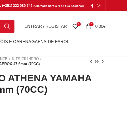
e: (+351) 222 080 745
(Chamada para a rede fixa nacional)
0
0
ENTRAR / REGISTAR
0.00
€
ÓIS E CARENAGAENS DE FAROL
ANCE
KITS CILINDRO
AEROX 47.6mm (70CC)
RO ATHENA YAMAHA
mm (70CC)
ATHENA YAMAHA AEROX 47.6mm (70CC)