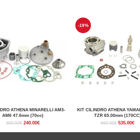
-19%
INDRO ATHENA MINARELLI AM3-
KIT CILINDRO ATHENA YAMA
ADICIONAR
ADICIONAR
AM6 47.6mm (70cc)
TZR 65.00mm (170CC
O
O
O
O
240.00
€
535.00
€
300.00
€
660.00
€
preço
preço
preço
pr
original
atual
original
atu