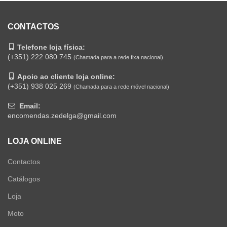
original
atual
era:
é:
era:
é:
325.00€.
280.00€.
660.00€.
535.00€.
CONTACTOS
Telefone loja física:
(+351) 222 080 745
(Chamada para a rede fixa nacional)
Apoio ao cliente loja online:
(+351) 938 025 269
(Chamada para a rede móvel nacional)
Email:
encomendas.zedelga@gmail.com
LOJA ONLINE
Contactos
Catálogos
Loja
Moto