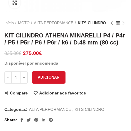
Click to enlarge
Início
MOTO
ALTA PERFORMANCE
KITS CILINDRO
KIT CILINDRO ATHENA MINARELLI P4 / P4r
/ P5 / P5r / P6 / P6r / k6 / D.48 mm (80 cc)
O
O
275.00
€
335.00
€
preço
preço
Disponível por encomenda
original
atual
era:
é:
Quantidade de KIT CILINDRO ATHENA MINARELLI P4 / P4r / P5 / P5r 
335.00€.
275.00€.
ADICIONAR
Compare
Adicionar aos favoritos
Categorias:
ALTA PERFORMANCE
,
KITS CILINDRO
Share