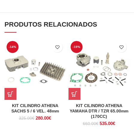
PRODUTOS RELACIONADOS
-14%
-19%
KIT CILINDRO ATHENA
KIT CILINDRO ATHENA
SACHS 5 / 6 VEL. 48mm
YAMAHA DTR / TZR 65.00mm
(170CC)
O
O
280.00
€
325.00
€
O
O
preço
preço
535.00
€
660.00
€
preço
preço
original
atual