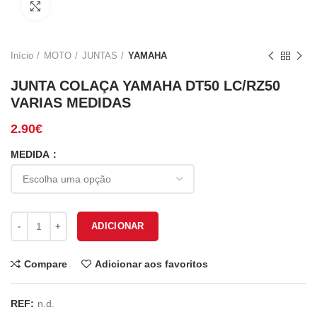
Click to enlarge
Início
MOTO
JUNTAS
YAMAHA
JUNTA COLAÇA YAMAHA DT50 LC/RZ50
VARIAS MEDIDAS
2.90
€
MEDIDA
Quantidade de JUNTA COLAÇA YAMAHA DT50 LC/RZ50 VARIAS M
ADICIONAR
Compare
Adicionar aos favoritos
REF:
n.d.