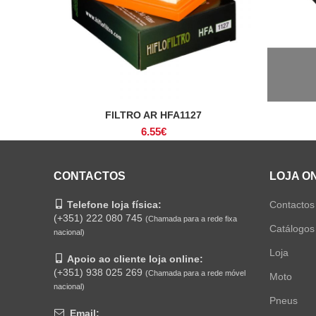
FILTRO AR HFA1127
ADICIONAR
6.55
€
CONTACTOS
LOJA O
Telefone loja física:
Contactos
(+351) 222 080 745
(Chamada para a rede fixa
Catálogos
nacional)
Loja
Apoio ao cliente loja online:
(+351) 938 025 269
(Chamada para a rede móvel
Moto
nacional)
Pneus
Email: