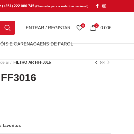
e: (+351) 222 080 745
(Chamada para a rede fixa nacional)
0
0
ENTRAR / REGISTAR
0.00
€
ÓIS E CARENAGAENS DE FAROL
 de ar
FILTRO AR HFF3016
HFF3016
3016
s favoritos