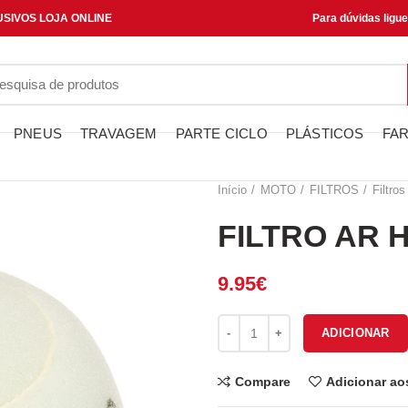
SIVOS LOJA ONLINE
Para dúvidas ligu
PNEUS
TRAVAGEM
PARTE CICLO
PLÁSTICOS
FAR
Início
MOTO
FILTROS
Filtros
FILTRO AR 
9.95
€
Quantidade de FILTRO AR HFF
ADICIONAR
Compare
Adicionar ao