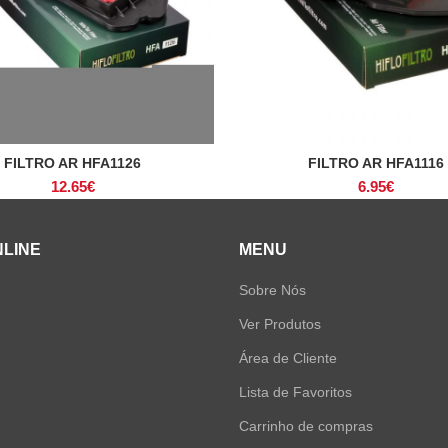
FILTRO AR HFA1126
FILTRO AR HFA1116
ADICIONAR
ADICIONAR
12.65
€
6.95
€
NLINE
MENU
Sobre Nós
Ver Produtos
Área de Cliente
Lista de Favoritos
Carrinho de compras