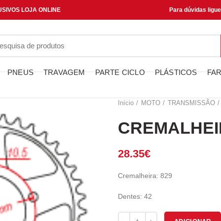
SIVOS LOJA ONLINE
Para dúvidas ligu
PNEUS
TRAVAGEM
PARTE CICLO
PLÁSTICOS
FAR
Início
MOTO
TRANSMISSÃO
CREMALHEIR
28.35
€
Cremalheira: 829
Dentes: 42
Quantidade de CREMALHEIRA J