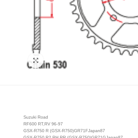
Click to enlarge
Suzuki Road
RF600 RT,RV 96-97
GSX-R750 R (GSX-R750)GR71FJapan87
GSX-R750 R2,RH,RR (GSX-R750)GR71GJapan87