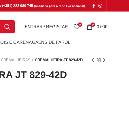
e: (+351) 222 080 745
(Chamada para a rede fixa nacional)
0
0
ENTRAR / REGISTAR
0.00
€
ÓIS E CARENAGAENS DE FAROL
CREMALHEIRAS
CREMALHEIRA JT 829-42D
A JT 829-42D
T 829-42D