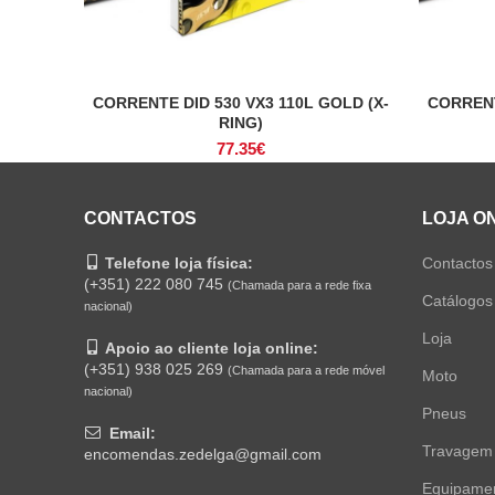
CORRENTE DID 530 VX3 110L GOLD (X-
CORRENT
ADICIONAR
RING)
77.35
€
CONTACTOS
LOJA O
Telefone loja física:
Contactos
(+351) 222 080 745
(Chamada para a rede fixa
Catálogos
nacional)
Loja
Apoio ao cliente loja online:
(+351) 938 025 269
(Chamada para a rede móvel
Moto
nacional)
Pneus
Email:
Travagem
encomendas.zedelga@gmail.com
Equipame