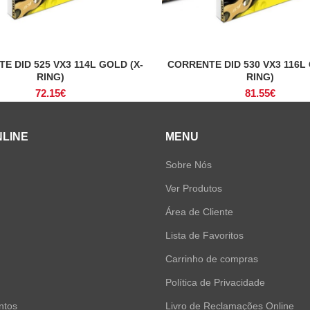
E DID 525 VX3 114L GOLD (X-
CORRENTE DID 530 VX3 116L 
ADICIONAR
ADICIONAR
RING)
RING)
72.15
€
81.55
€
NLINE
MENU
Sobre Nós
Ver Produtos
Área de Cliente
Lista de Favoritos
Carrinho de compras
Política de Privacidade
ntos
Livro de Reclamações Online