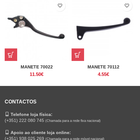
MANETE 70022
MANETE 70112
11.50
€
4.55
€
CONTACTOS
Telefone loja física:
(+351) 222 080 745
(Chamada para a rede fixa nacional)
Apoio ao cliente loja online:
(+351) 938 025 269
(Chamada para a rede móvel nacional)