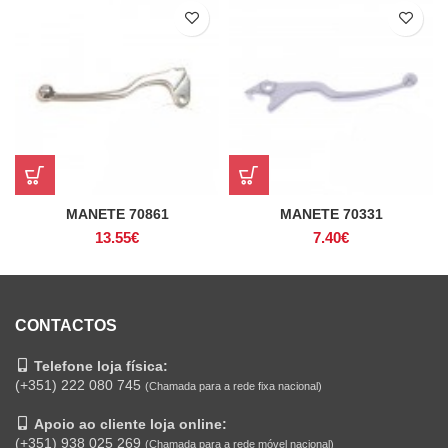
MANETE 70861
MANETE 70331
13.55
€
7.40
€
CONTACTOS
Telefone loja física:
(+351) 222 080 745
(Chamada para a rede fixa nacional)
Apoio ao cliente loja online:
(+351) 938 025 269
(Chamada para a rede móvel nacional)