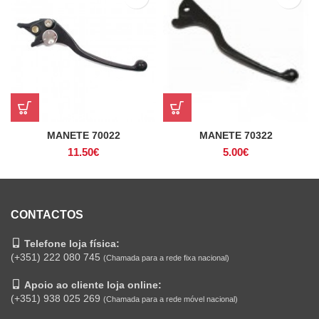
MANETE 70022
MANETE 70322
11.50
€
5.00
€
CONTACTOS
Telefone loja física:
(+351) 222 080 745
(Chamada para a rede fixa nacional)
Apoio ao cliente loja online:
(+351) 938 025 269
(Chamada para a rede móvel nacional)