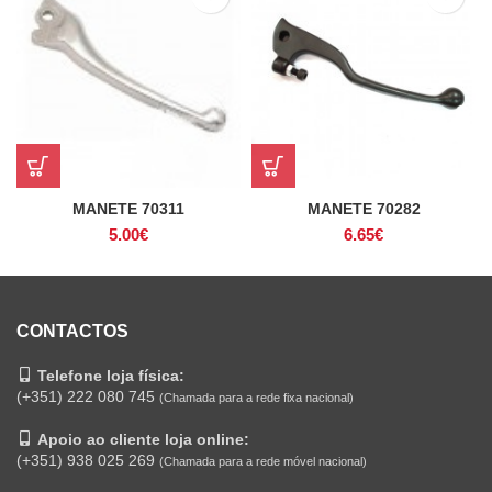
MANETE 70311
MANETE 70282
5.00
€
6.65
€
CONTACTOS
Telefone loja física:
(+351) 222 080 745
(Chamada para a rede fixa nacional)
Apoio ao cliente loja online:
(+351) 938 025 269
(Chamada para a rede móvel nacional)