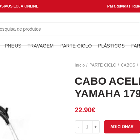
SIVOS LOJA ONLINE
Para dúvidas ligu
PNEUS
TRAVAGEM
PARTE CICLO
PLÁSTICOS
FAR
Início
PARTE CICLO
CABOS
CABO ACEL
YAMAHA 17
22.90
€
Quantidade de CABO ACELERA
ADICIONAR