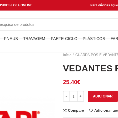
SIVOS LOJA ONLINE
Para dúvidas ligu
PNEUS
TRAVAGEM
PARTE CICLO
PLÁSTICOS
FAR
Início
GUARDA-PÓS E VEDANT
VEDANTES F
25.40
€
Quantidade de VEDANTES FOR
ADICIONAR
Compare
Adicionar ao