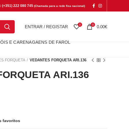
e: (+351) 222 080 745
(Chamada para a rede fixa nacional)
0
0
ENTRAR / REGISTAR
0.00
€
ÓIS E CARENAGAENS DE FAROL
ES FORQUETA
VEDANTES FORQUETA ARI.136
ORQUETA ARI.136
QUETA ARI.136
s favoritos