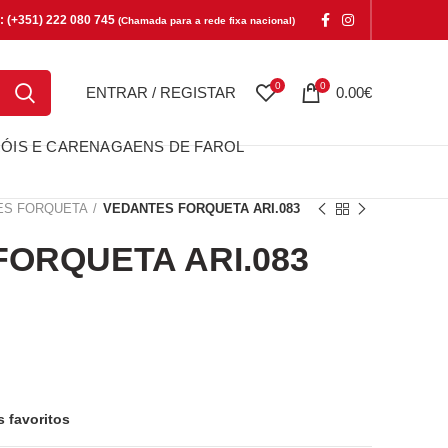
e: (+351) 222 080 745
(Chamada para a rede fixa nacional)
0
0
ENTRAR / REGISTAR
0.00
€
ÓIS E CARENAGAENS DE FAROL
ES FORQUETA
VEDANTES FORQUETA ARI.083
ORQUETA ARI.083
QUETA ARI.083
s favoritos