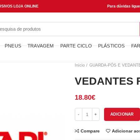
SIVOS LOJA ONLINE
Para dúvidas ligu
PNEUS
TRAVAGEM
PARTE CICLO
PLÁSTICOS
FAR
Início
GUARDA-PÓS E VEDANT
VEDANTES F
18.80
€
Quantidade de VEDANTES FOR
ADICIONAR
Compare
Adicionar ao