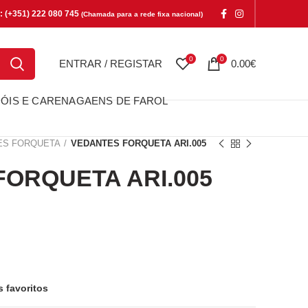
e: (+351) 222 080 745
(Chamada para a rede fixa nacional)
0
0
ENTRAR / REGISTAR
0.00
€
ÓIS E CARENAGAENS DE FAROL
ES FORQUETA
VEDANTES FORQUETA ARI.005
ORQUETA ARI.005
QUETA ARI.005
s favoritos