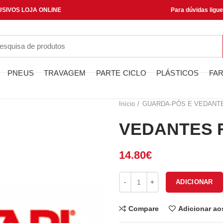
SIVOS LOJA ONLINE
Para dúvidas ligu
PNEUS
TRAVAGEM
PARTE CICLO
PLÁSTICOS
FAR
Início
GUARDA-PÓS E VEDANT
VEDANTES F
14.80
€
Quantidade de VEDANTES FOR
ADICIONAR
Compare
Adicionar ao