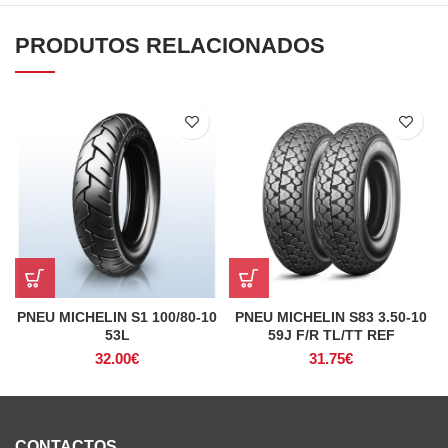
PRODUTOS RELACIONADOS
PNEU MICHELIN S1 100/80-10
PNEU MICHELIN S83 3.50-10
53L
59J F/R TL/TT REF
32.00
€
31.75
€
CONTACTOS