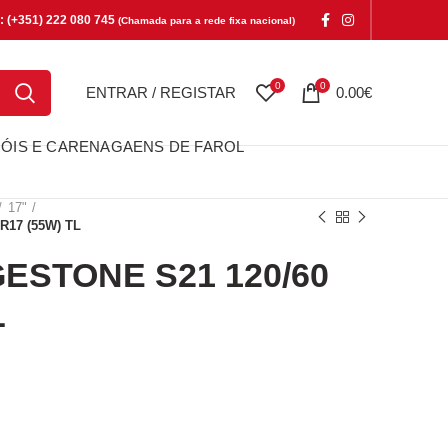
e: (+351) 222 080 745
(Chamada para a rede fixa nacional)
0
0
ENTRAR / REGISTAR
0.00
€
ÓIS E CARENAGAENS DE FAROL
17"
R17 (55W) TL
ESTONE S21 120/60
L
ONE S21 120/60 R17 (55W) TL