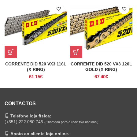
CORRENTE DID 520 VX3 120L
CORRENTE DID 520 VX3 116L
GOLD (X-RING)
(X-RING)
67.40
€
61.15
€
CONTACTOS
Telefone loja física:
(+351) 222 080 745
(Chamada para a rede fixa nacional)
Apoio ao cliente loja online: