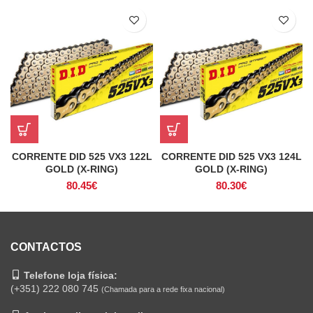
CORRENTE DID 525 VX3 122L
CORRENTE DID 525 VX3 124L
GOLD (X-RING)
GOLD (X-RING)
80.45
€
80.30
€
CONTACTOS
Telefone loja física:
(+351) 222 080 745
(Chamada para a rede fixa nacional)