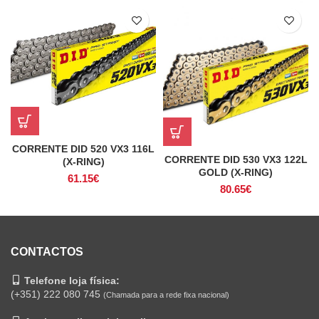
CORRENTE DID 520 VX3 116L
CORRENTE DID 530 VX3 122L
(X-RING)
GOLD (X-RING)
61.15
€
80.65
€
CONTACTOS
Telefone loja física:
(+351) 222 080 745
(Chamada para a rede fixa nacional)