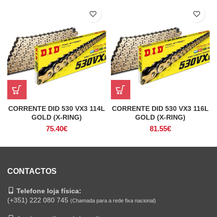
CORRENTE DID 530 VX3 114L
CORRENTE DID 530 VX3 116L
GOLD (X-RING)
GOLD (X-RING)
75.40
€
81.55
€
CONTACTOS
Telefone loja física:
(+351) 222 080 745
(Chamada para a rede fixa nacional)