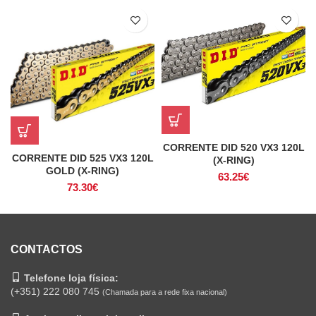
CORRENTE DID 520 VX3 120L
CORRENTE DID 525 VX3 120L
(X-RING)
GOLD (X-RING)
63.25
€
73.30
€
CONTACTOS
Telefone loja física:
(+351) 222 080 745
(Chamada para a rede fixa nacional)