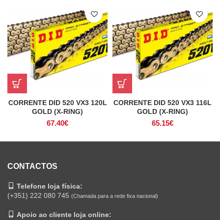
CORRENTE DID 520 VX3 120L
CORRENTE DID 520 VX3 116L
GOLD (X-RING)
GOLD (X-RING)
67.40
€
65.15
€
CONTACTOS
Telefone loja física:
(+351) 222 080 745
(Chamada para a rede fixa nacional)
Apoio ao cliente loja online: