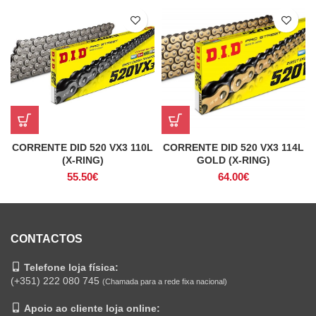
CORRENTE DID 520 VX3 114L
CORRENTE DID 520 VX3 110L
GOLD (X-RING)
(X-RING)
64.00
€
55.50
€
CONTACTOS
Telefone loja física:
(+351) 222 080 745
(Chamada para a rede fixa nacional)
Apoio ao cliente loja online: