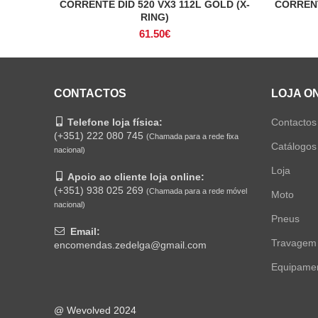
CORRENTE DID 520 VX3 112L GOLD (X-
CORRENT
ADICIONAR
RING)
61.50
€
CONTACTOS
LOJA O
Telefone loja física:
Contactos
(+351) 222 080 745
(Chamada para a rede fixa
Catálogos
nacional)
Loja
Apoio ao cliente loja online:
(+351) 938 025 269
(Chamada para a rede móvel
Moto
nacional)
Pneus
Email:
Travagem
encomendas.zedelga@gmail.com
Equipame
@ Wevolved 2024