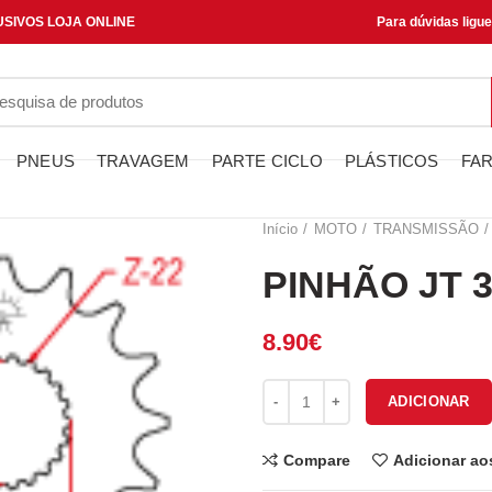
SIVOS LOJA ONLINE
Para dúvidas ligu
PNEUS
TRAVAGEM
PARTE CICLO
PLÁSTICOS
FAR
Início
MOTO
TRANSMISSÃO
PINHÃO JT 3
8.90
€
Quantidade de PINHÃO JT 394-
ADICIONAR
Compare
Adicionar ao