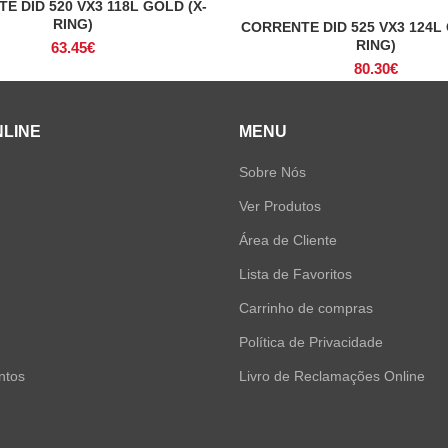
E DID 520 VX3 118L GOLD (X-
ADICIONAR
RING)
CORRENTE DID 525 VX3 124L 
ADICIONAR
RING)
63.45
€
80.30
€
NLINE
MENU
Sobre Nós
Ver Produtos
Área de Cliente
Lista de Favoritos
Carrinho de compras
Política de Privacidade
ntos
Livro de Reclamações Online