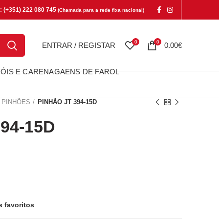
e: (+351) 222 080 745
(Chamada para a rede fixa nacional)
0
0
ENTRAR / REGISTAR
0.00
€
ÓIS E CARENAGAENS DE FAROL
PINHÕES
PINHÃO JT 394-15D
94-15D
15D
s favoritos