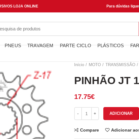
SIVOS LOJA ONLINE
Para dúvidas ligu
PNEUS
TRAVAGEM
PARTE CICLO
PLÁSTICOS
FAR
Início
MOTO
TRANSMISSÃO
PINHÃO JT 1
17.75
€
Quantidade de PINHÃO JT 1904
ADICIONAR
Compare
Adicionar ao