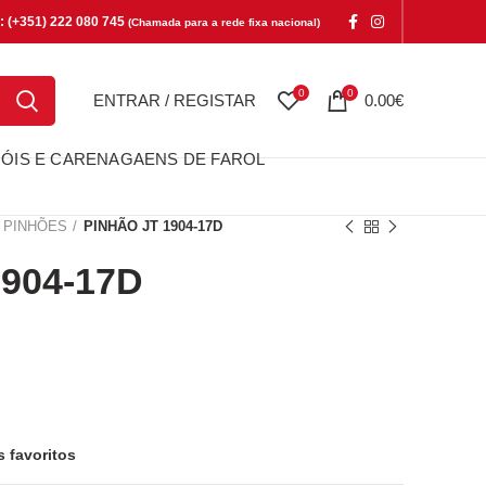
e: (+351) 222 080 745
(Chamada para a rede fixa nacional)
0
0
ENTRAR / REGISTAR
0.00
€
ÓIS E CARENAGAENS DE FAROL
PINHÕES
PINHÃO JT 1904-17D
904-17D
-17D
s favoritos