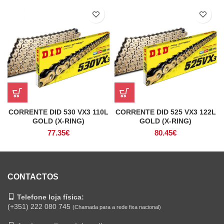
CORRENTE DID 530 VX3 110L
CORRENTE DID 525 VX3 122L
GOLD (X-RING)
GOLD (X-RING)
77.35
€
80.45
€
CONTACTOS
Telefone loja física:
(+351) 222 080 745
(Chamada para a rede fixa nacional)