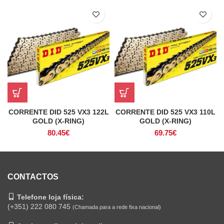
CORRENTE DID 525 VX3 122L
CORRENTE DID 525 VX3 110L
GOLD (X-RING)
GOLD (X-RING)
80.45
€
69.75
€
CONTACTOS
Telefone loja física:
(+351) 222 080 745
(Chamada para a rede fixa nacional)