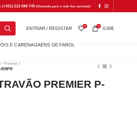
e: (+351) 222 080 745
(Chamada para a rede fixa nacional)
0
0
ENTRAR / REGISTAR
0.00
€
ÓIS E CARENAGAENS DE FAROL
Premier
-459PR
TRAVÃO PREMIER P-
AVÃO PREMIER P-459PR