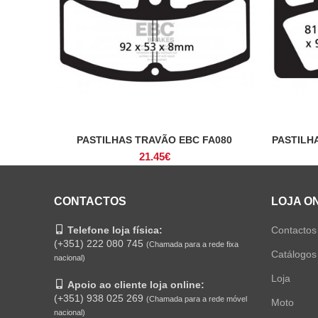
PASTILHAS TRAVÃO EBC FA080
PASTILH
ADICIONAR
21.45
€
CONTACTOS
LOJA O
Telefone loja física:
Contactos
(+351) 222 080 745
(Chamada para a rede fixa
Catálogos
nacional)
Loja
Apoio ao cliente loja online:
(+351) 938 025 269
(Chamada para a rede móvel
Moto
nacional)