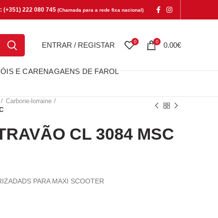
e: (+351) 222 080 745
(Chamada para a rede fixa nacional)
0
0
ENTRAR / REGISTAR
0.00
€
ÓIS E CARENAGAENS DE FAROL
Carbone-lorraine
C
TRAVÃO CL 3084 MSC
RIZADADS PARA MAXI SCOOTER
VÃO CL 3084 MSC