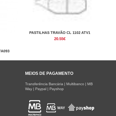
PASTILHAS TRAVÃO CL 1102 ATV1
ADICIONAR
20.55
€
FA093
MEIOS DE PAGAMENTO
Transferência Bancária | Multibanco | MB
Way | Paypal | Payshop