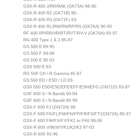
GSX-R 400 J/RR/RAK (GK73A) 88-90
GSX-R 400 R2 (GK71B) 80-
GSX-R 400 R3 (GK71F) 83-
GSX-R 400 RL/RM/RN/RP/RS (GK76A) 90-95
RF 400 RP/RR/VR/RT/RVT/RV-V (GK78A) 93-97
RG 400 Type 1 & 2 85-87
GS 500 E 89-95
GS 500 F 04-08
GS 500 E 96-03
GSX 500 E 83-
RG 500 CH / R Gamma 85-87
GS 550 ED / ESD / LD 83-
GSX 550 ESD/ESE/EFE/EFF/ESH/EFG (GN71D) 83-87
GSF 600 S / N Bandit 00-04
GSF 600 S / N Bandit 95-99
GSX-F 600 FJ (GN72A) 88
GSX-F 600 FK/FL/FM/FN/FP/FR/FS/FT/(GN72A) 89-97
GSX-F 600 FW/FX/FY/FK1 to FK6 98-06
GSX-R 600 V/W/X/Y/K1/K2/K3 97-03
GSX-R 600 93-96