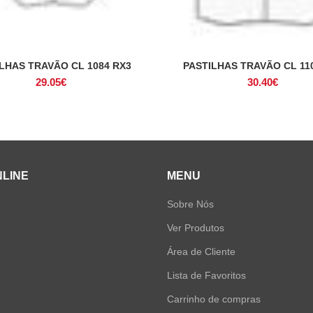
LHAS TRAVÃO CL 1084 RX3
PASTILHAS TRAVÃO CL 11
ADICIONAR
ADICIONAR
29.05
€
30.40
€
NLINE
MENU
Sobre Nós
Ver Produtos
Área de Cliente
Lista de Favoritos
Carrinho de compras