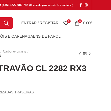
e: (+351) 222 080 745
(Chamada para a rede fixa nacional)
0
0
ENTRAR / REGISTAR
0.00
€
ÓIS E CARENAGAENS DE FAROL
Carbone-lorraine
3
TRAVÃO CL 2282 RX3
RIZADAS TRASEIRAS
VÃO CL 2282 RX3