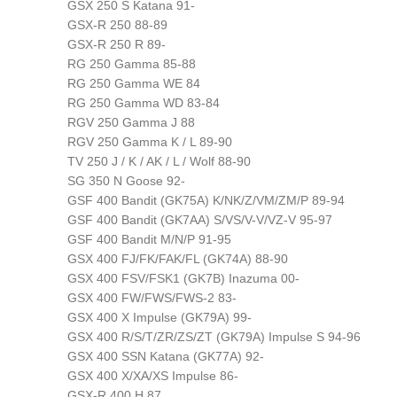
GSX 250 S Katana 91-
GSX-R 250 88-89
GSX-R 250 R 89-
RG 250 Gamma 85-88
RG 250 Gamma WE 84
RG 250 Gamma WD 83-84
RGV 250 Gamma J 88
RGV 250 Gamma K / L 89-90
TV 250 J / K / AK / L / Wolf 88-90
SG 350 N Goose 92-
GSF 400 Bandit (GK75A) K/NK/Z/VM/ZM/P 89-94
GSF 400 Bandit (GK7AA) S/VS/V-V/VZ-V 95-97
GSF 400 Bandit M/N/P 91-95
GSX 400 FJ/FK/FAK/FL (GK74A) 88-90
GSX 400 FSV/FSK1 (GK7B) Inazuma 00-
GSX 400 FW/FWS/FWS-2 83-
GSX 400 X Impulse (GK79A) 99-
GSX 400 R/S/T/ZR/ZS/ZT (GK79A) Impulse S 94-96
GSX 400 SSN Katana (GK77A) 92-
GSX 400 X/XA/XS Impulse 86-
GSX-R 400 H 87