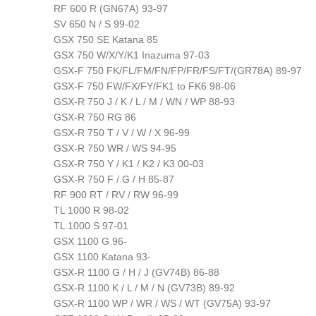
RF 600 R (GN67A) 93-97
SV 650 N / S 99-02
GSX 750 SE Katana 85
GSX 750 W/X/Y/K1 Inazuma 97-03
GSX-F 750 FK/FL/FM/FN/FP/FR/FS/FT/(GR78A) 89-97
GSX-F 750 FW/FX/FY/FK1 to FK6 98-06
GSX-R 750 J / K / L / M / WN / WP 88-93
GSX-R 750 RG 86
GSX-R 750 T / V / W / X 96-99
GSX-R 750 WR / WS 94-95
GSX-R 750 Y / K1 / K2 / K3 00-03
GSX-R 750 F / G / H 85-87
RF 900 RT / RV / RW 96-99
TL 1000 R 98-02
TL 1000 S 97-01
GSX 1100 G 96-
GSX 1100 Katana 93-
GSX-R 1100 G / H / J (GV74B) 86-88
GSX-R 1100 K / L / M / N (GV73B) 89-92
GSX-R 1100 WP / WR / WS / WT (GV75A) 93-97