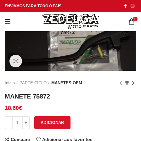
ENVIAMOS PARA TODO O PAIS
0
Click to enlarge
Início
PARTE CICLO
MANETES OEM
MANETE 75872
18.60
€
Quantidade de MANETE 75872
ADICIONAR
Compare
Adicionar aos favoritos