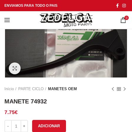
ENVIAMOS PARA TODO O PAIS
0
Click to enlarge
Início
PARTE CICLO
MANETES OEM
MANETE 74932
7.75
€
Quantidade de MANETE 74932
ADICIONAR