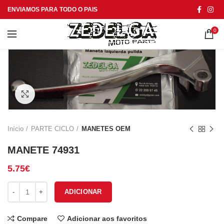
ENVIAMOS PARA TODO O PAIS
0
Click to enlarge
Início
PARTE CICLO
MANETES OEM
MANETE 74931
5.75
€
Quantidade de MANETE 74931
ADICIONAR
Compare
Adicionar aos favoritos