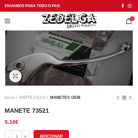
ENVIAMOS PARA TODO O PAIS
0
Click to enlarge
Início
PARTE CICLO
MANETES OEM
MANETE 73521
5.10
€
Quantidade de MANETE 73521
ADICIONAR