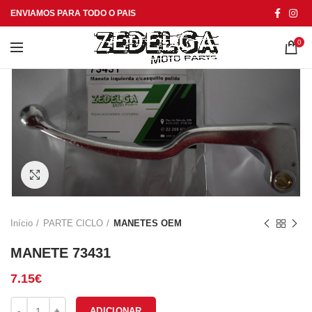
ENVIAMOS PARA TODO O PAIS
0
Click to enlarge
Início
PARTE CICLO
MANETES OEM
MANETE 73431
7.15
€
Quantidade de MANETE 73431
ADICIONAR