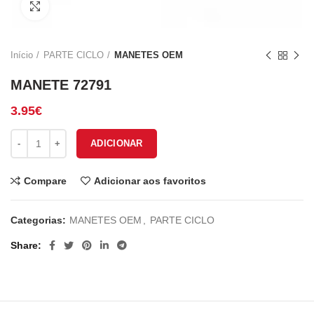
Click to enlarge
Início
PARTE CICLO
MANETES OEM
MANETE 72791
3.95
€
Quantidade de MANETE 72791
ADICIONAR
Compare
Adicionar aos favoritos
Categorias:
MANETES OEM
,
PARTE CICLO
Share