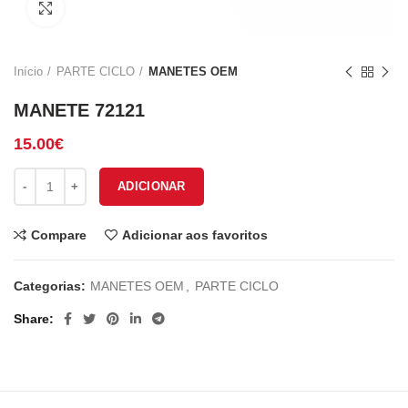
Click to enlarge
Início
PARTE CICLO
MANETES OEM
MANETE 72121
15.00
€
Quantidade de MANETE 72121
ADICIONAR
Compare
Adicionar aos favoritos
Categorias:
MANETES OEM
,
PARTE CICLO
Share