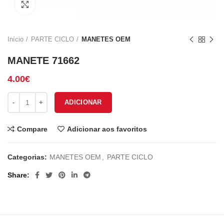
Click to enlarge
Início
PARTE CICLO
MANETES OEM
MANETE 71662
4.00
€
Quantidade de MANETE 71662
ADICIONAR
Compare
Adicionar aos favoritos
Categorias:
MANETES OEM
,
PARTE CICLO
Share