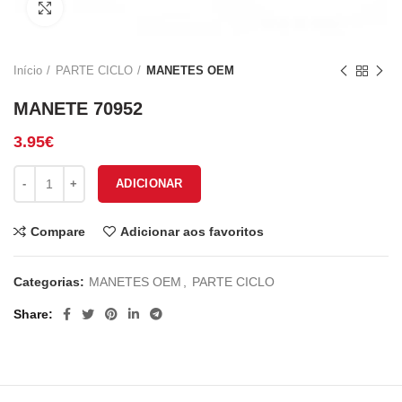
Click to enlarge
Início
PARTE CICLO
MANETES OEM
MANETE 70952
3.95
€
Quantidade de MANETE 70952
ADICIONAR
Compare
Adicionar aos favoritos
Categorias:
MANETES OEM
,
PARTE CICLO
Share