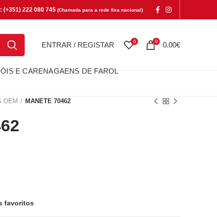
e: (+351) 222 080 745
(Chamada para a rede fixa nacional)
0
0
ENTRAR / REGISTAR
0.00
€
ÓIS E CARENAGAENS DE FAROL
S OEM
MANETE 70462
62
s favoritos