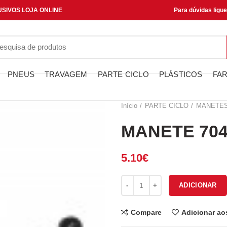
SIVOS LOJA ONLINE
Para dúvidas ligu
PNEUS
TRAVAGEM
PARTE CICLO
PLÁSTICOS
FAR
Início
PARTE CICLO
MANETE
MANETE 704
5.10
€
Quantidade de MANETE 70462
ADICIONAR
Compare
Adicionar ao